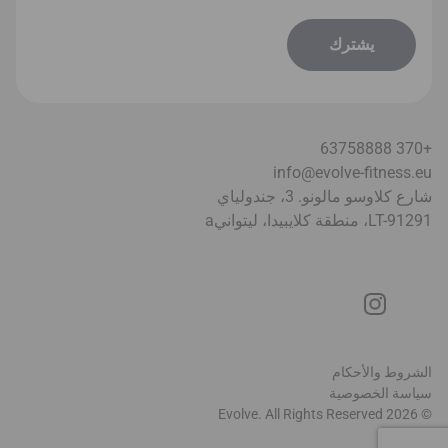
+370 63758888
info@evolve-fitness.eu
شارع كلاوسو مالونو. 3، جندولياي
LT-91291، منطقة كلايبيدا، ليتواني
a
الشروط والأحكام
سياسة الخصوصية
© 2026 Evolve. All Rights Reserved