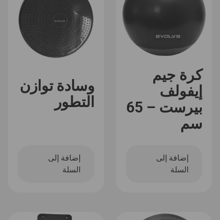
كرة جيم
وسادة توازن
إيفولف
التطور
بيرست – 65
سم
إضافة إلى
إضافة إلى
السلة
السلة