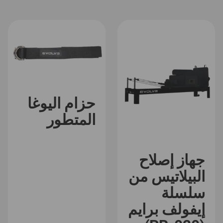
حزام اليوغا
المتطور
جهاز إصلاح
البيلاتيس من
سلسلة
إيفولف برايم