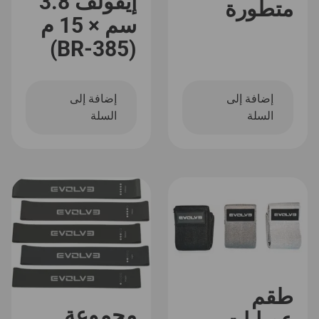
إيفولف 3.8
متطورة
سم × 15 م
(BR-385)
إضافة إلى
إضافة إلى
السلة
السلة
طقم
مجموعة