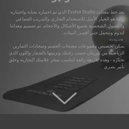
يعد خط معدات Evolve Studio الذي تم اختياره بعناية واختباره
بدقة هو الخيار الأمثل للاستخدام التجاري والتدريب الجماعي
والفصول الشخصية بجميع الأشكال والأحجام. تم تصميم معداتنا
لتدوم وتتحمل حتى أقسى البيئات.
يمكن تخصيص مجموعات مضخات الجسم وسجادات التمارين
الرياضية من يوريتان حسب رغبتك وتزيينها بالشعار واللون الذي
تختاره - وهذه طريقة رائعة لتناسب سحر علامتك التجارية وخلق
تأثير بصري