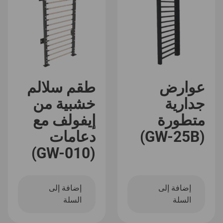
عوارض
طقم سلالم
جدارية
خشبية من
متطورة
إيفولف مع
(GW-25B)
دعامات
(GW-010)
إضافة إلى
إضافة إلى
السلة
السلة